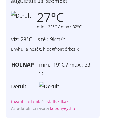
augusztus 08. szombat
27°C
min.: 22°C / max.: 32°C
víz: 28°C
szél: 9km/h
Enyhül a hőség, hidegfront érkezik
HOLNAP
min.: 19°C / max.: 33
°C
Derült
további adatok
és
statisztikák
Az adatok forrása a
köpönyeg.hu