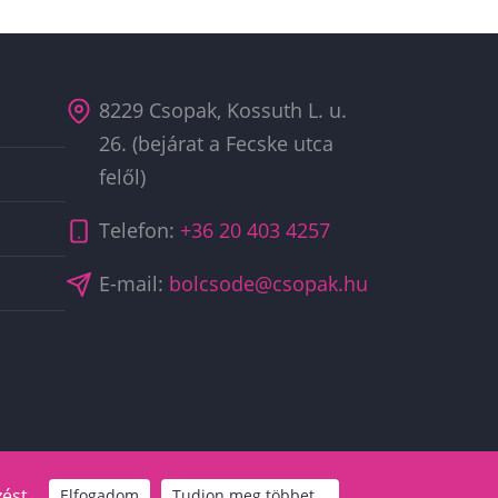
8229 Csopak, Kossuth L. u.
26. (bejárat a Fecske utca
felől)
Telefon:
+36 20 403 4257
E-mail:
bolcsode@csopak.hu
ést.
Elfogadom
Tudjon meg többet...