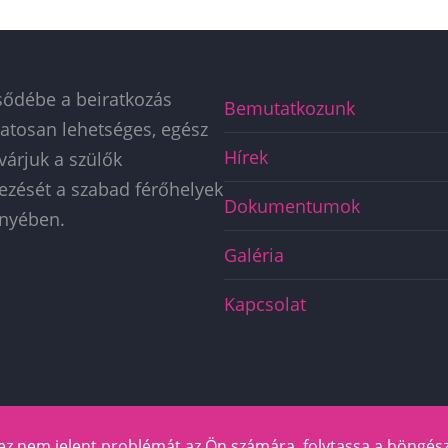
sődébe a beiratkozás
Főmenü
Bemutatkozunk
atosan lehetséges, egész
BÖLCSŐDE
Hírek
várjuk a szülők
kezését a szabad férőhelyek
Dokumentumok
nyében.
Galéria
Kapcsolat
ez nem jelent problémát az Ön számára, folytassa a böngész