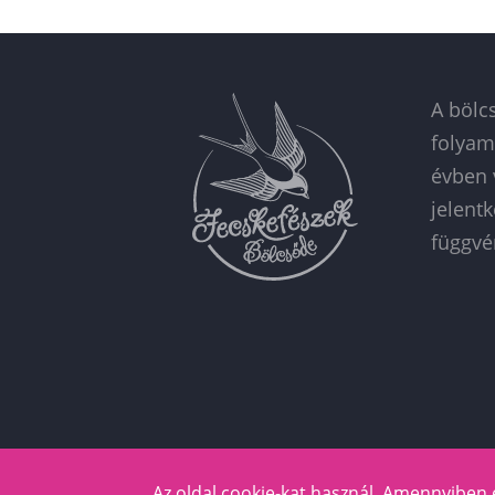
A bölc
folyam
évben 
jelent
függvé
Az oldal cookie-kat használ. Amennyiben 