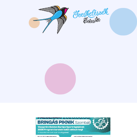
Ugrás
a
tartalomra