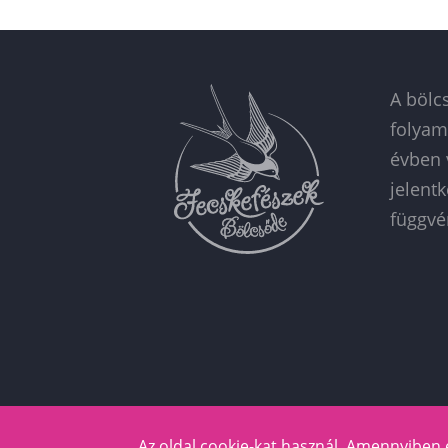
A bölc
folyam
évben 
jelent
függvé
Az oldal cookie-kat használ. Amennyiben 