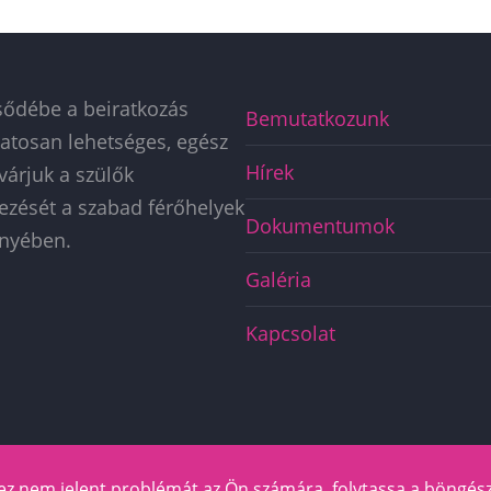
sődébe a beiratkozás
Főmenü
Bemutatkozunk
atosan lehetséges, egész
BÖLCSŐDE
Hírek
várjuk a szülők
kezését a szabad férőhelyek
Dokumentumok
nyében.
Galéria
Kapcsolat
ez nem jelent problémát az Ön számára, folytassa a böngész