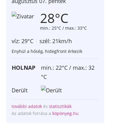
augusztus 07. péntek
28°C
min.: 25°C / max.: 33°C
víz: 29°C
szél: 21km/h
Enyhül a hőség, hidegfront érkezik
HOLNAP
min.: 22°C / max.: 32
°C
Derült
további adatok
és
statisztikák
Az adatok forrása a
köpönyeg.hu