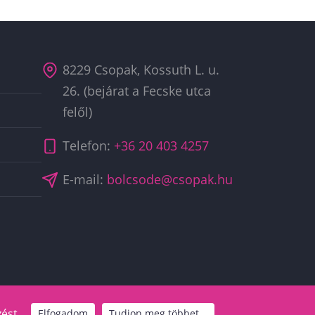
8229 Csopak, Kossuth L. u.
26. (bejárat a Fecske utca
felől)
Telefon:
+36 20 403 4257
E-mail:
bolcsode@csopak.hu
ést.
Elfogadom
Tudjon meg többet...