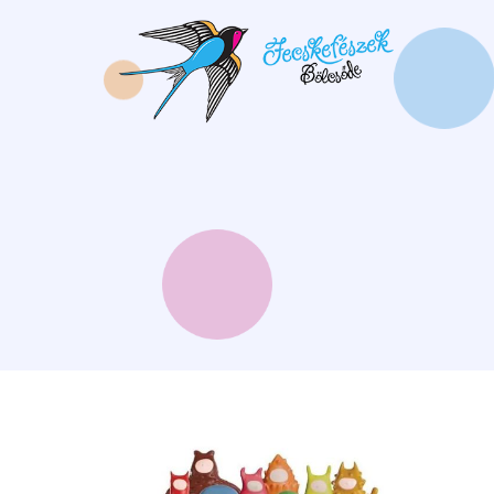
Ugrás
a
tartalomra