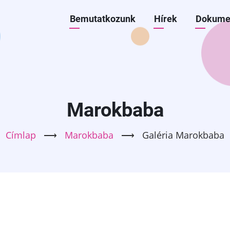
Főmenü
Bemutatkozunk
Hírek
Dokume
BÖLCSŐDE
Marokbaba
Címlap
⟶
Marokbaba
⟶
Galéria
Marokbaba