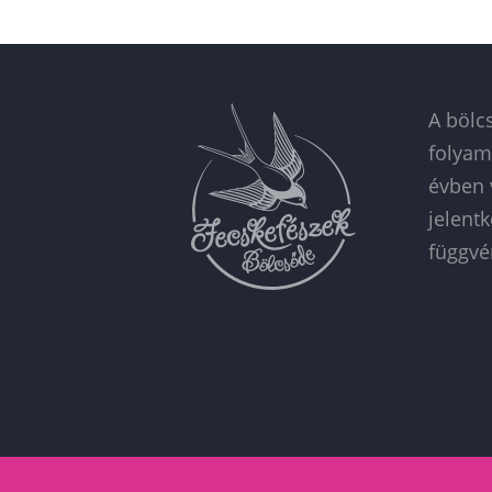
A bölc
folyam
évben 
jelent
függvé