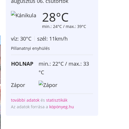
augusztus 06. csütörtök
28°C
min.: 24°C / max.: 39°C
víz: 30°C
szél: 11km/h
Pillanatnyi enyhülés
HOLNAP
min.: 22°C / max.: 33
°C
Zápor
további adatok
és
statisztikák
Az adatok forrása a
köpönyeg.hu