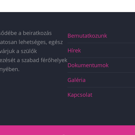
sődébe a beiratkozás
Főmenü
Bemutatkozunk
atosan lehetséges, egész
BÖLCSŐDE
Hírek
várjuk a szülők
kezését a szabad férőhelyek
Dokumentumok
nyében.
Galéria
Kapcsolat