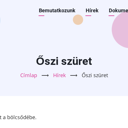
Főmenü
Bemutatkozunk
Hírek
Dokume
BÖLCSŐDE
Őszi szüret
Címlap
⟶
Hírek
⟶
Őszi szüret
ot a bölcsődébe.