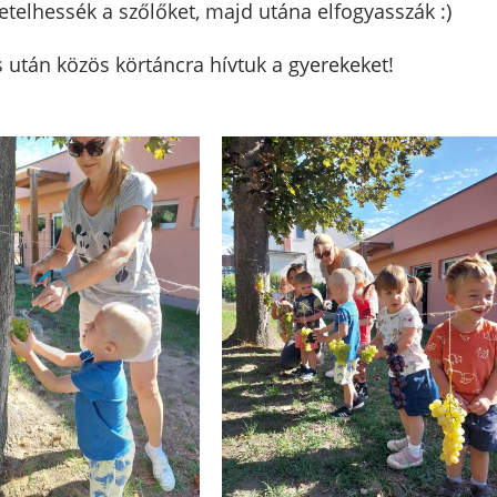
etelhessék a szőlőket, majd utána elfogyasszák :)
s után közös körtáncra hívtuk a gyerekeket!