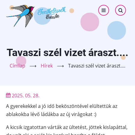
Ugrás
Menü
Keresés
a
tartalomra
Tavaszi szél vizet áraszt....
Címlap
⟶
Hírek
⟶
Tavaszi szél vizet áraszt....
2025. 05. 28.
A gyerekekkel a jó idő beköszöntével elültettük az
ablakokba lévő ládákba az új virágokat :)
A kicsik izgatottan várták az ültetést, jöttek kislapáttal,