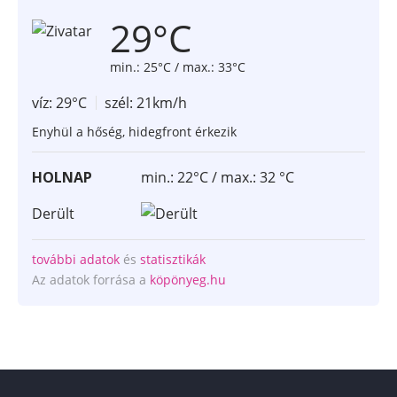
29°C
min.: 25°C / max.: 33°C
víz: 29°C
szél: 21km/h
Enyhül a hőség, hidegfront érkezik
HOLNAP
min.: 22°C / max.: 32 °C
Derült
további adatok
és
statisztikák
Az adatok forrása a
köpönyeg.hu