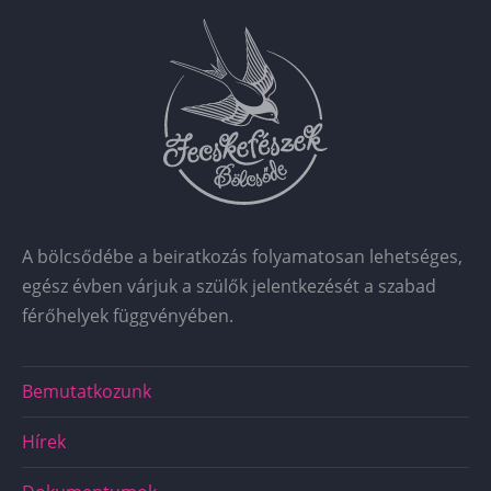
A bölcsődébe a beiratkozás folyamatosan lehetséges,
egész évben várjuk a szülők jelentkezését a szabad
férőhelyek függvényében.
Főmenü
Bemutatkozunk
BÖLCSŐDE
Hírek