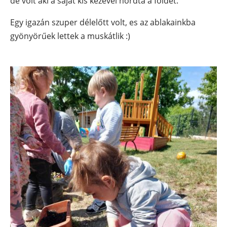
de volt aki a saját kis kezével hordta a földet.
Egy igazán szuper délelőtt volt, es az ablakainkba
gyönyörűek lettek a muskátlik :)